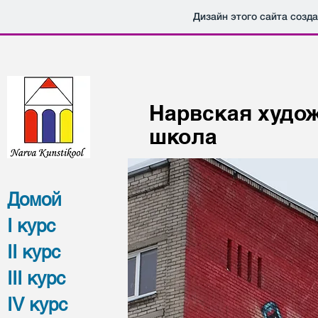
Дизайн этого сайта созд
Нарвская худо
школа
Домой
I курс
II курс
III курс
IV курс